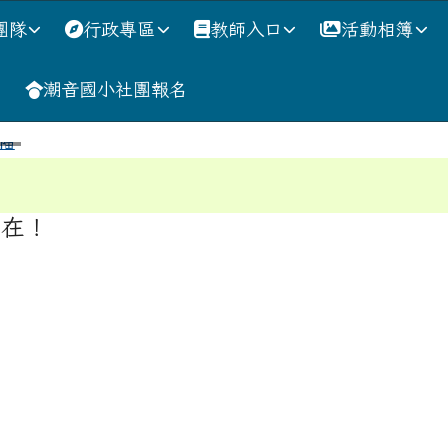
團隊
行政專區
教師入口
活動相簿
網
潮音國小社團報名
域
存在！