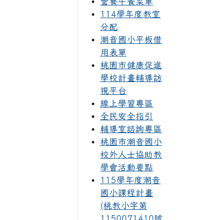
營養午餐菜單
114學年度教室
分配
潮音國小平板借
用表單
桃園市健康促進
學校計畫輔導訪
視平台
線上學習專區
全民安全指引
輔導室諮詢專區
桃園市潮音國小
校外人士協助教
學會活動要點
115學年度潮音
國小課程計畫
(桃教小字第
1150071410號