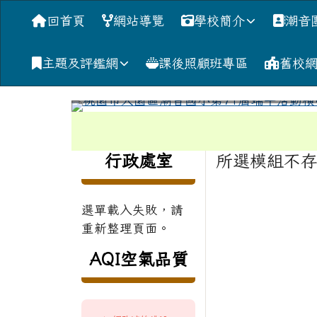
導覽列
跳至主內容區
桃園市大園區潮音國小
回首頁
網站導覽
學校簡介
潮音
主題及評鑑網
課後照顧班專區
舊校
工具列
頁尾區域
左邊區域內容
行政處室
主內容區
所選模組不
選單載入失敗，請
重新整理頁面。
AQI空氣品質