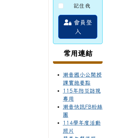
記住我
會員登
入
常用連結
潮音國小公開授
課實施要點
115年防災訪視
專用
潮音快訊FB粉絲
團
114學年度活動
照片