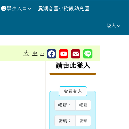
學生入口
潮音國小附設幼兒園
登入
⏸
大
中
小
右邊區域內容
請由此登入
會員登入
帳號：
密碼：