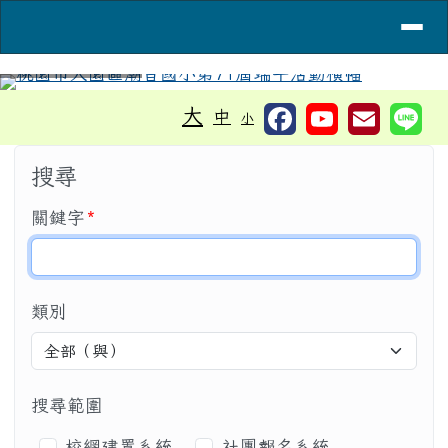
導覽列
桃園市大園區潮音國小
跳至主內容區
工具列
⏸
大
中
小
頁尾區域
主內容區域
搜尋
必填
關鍵字
*
類別
搜尋範圍
搜尋範圍
校網建置系統
社團報名系統