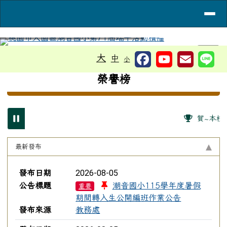
桃園市大園區潮音國小
導覽列
跳至主內容區
工具列
大
⏸
中
小
頁尾區域
上中區域內容
榮譽榜
賀~本校參
最新發布
新聞列表
2026-08-05
發布日期
公告標題
潮音國小115學年度暑假
重要
期間轉入生公開編班作業公告
發布來源
教務處